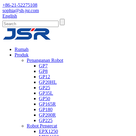
+86-21-52275108
sophia@sh-jsr.com
English
Rumah
Produk
Penanganan Robot
GP7
GP8
GP12
GP20HL
GP25
GP35L
GP50
GP165R
GP180
GP200R
GP225
Robot Pengecat
EPX1250