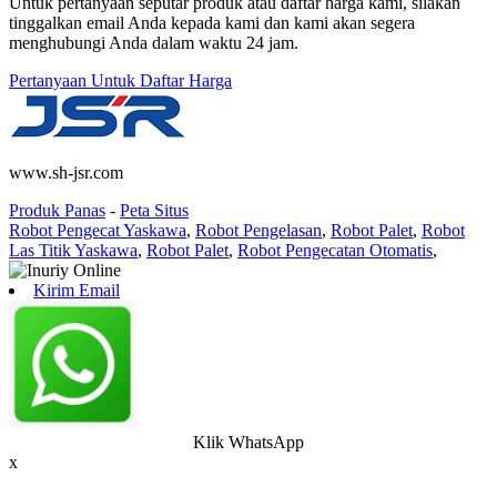
Untuk pertanyaan seputar produk atau daftar harga kami, silakan
tinggalkan email Anda kepada kami dan kami akan segera
menghubungi Anda dalam waktu 24 jam.
Pertanyaan Untuk Daftar Harga
www.sh-jsr.com
Produk Panas
-
Peta Situs
Robot Pengecat Yaskawa
,
Robot Pengelasan
,
Robot Palet
,
Robot
Las Titik Yaskawa
,
Robot Palet
,
Robot Pengecatan Otomatis
,
Kirim Email
Klik WhatsApp
x