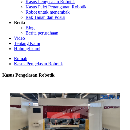
Kasus Pengecatan Robotik
Kasus Palet Penanganan Robotik
Robot untuk menembak
Rak Tanah dan Posisi
Berita
Blog
Berita perusahaan
Video
Tentang Kami
Hubungi kami
Rumah
Kasus Pengelasan Robotik
Kasus Pengelasan Robotik