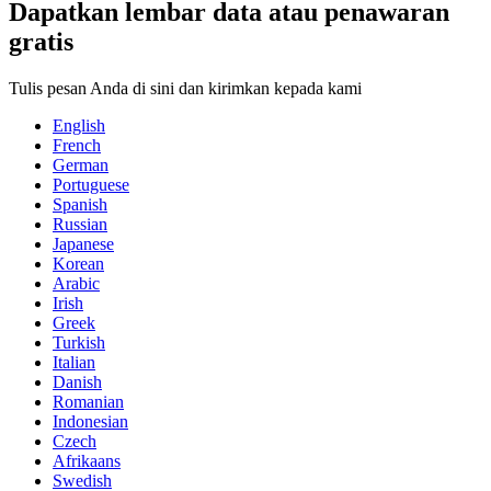
Dapatkan lembar data atau penawaran
gratis
Tulis pesan Anda di sini dan kirimkan kepada kami
English
French
German
Portuguese
Spanish
Russian
Japanese
Korean
Arabic
Irish
Greek
Turkish
Italian
Danish
Romanian
Indonesian
Czech
Afrikaans
Swedish