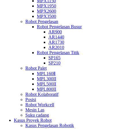
MPX1150
MPX1950
MPX2600
MPX3500
Robot Pengelasan
Robot Pengelasan Busur
AR900
AR1440
AR1730
AR2010
Robot Pengelasan Titik
SP165
SP210
Robot Palet
MPL160Ⅱ
MPL300II
MPL500II
MPL800II
Robot Kolaboratif
Posisi
Robot Workcell
Mesin Las
Suku cadang
Kasus Proyek Robot
Kasus Pengelasan Robotik